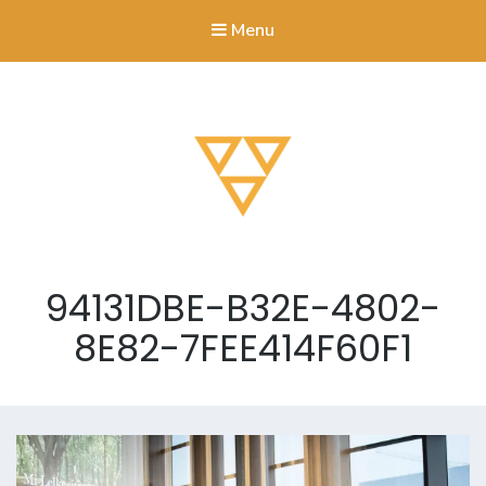
Menu
Org Yoga Consulting
A Siker Útja Korszakos
94131DBE-B32E-4802-
8E82-7FEE414F60F1