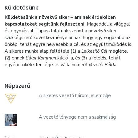
Küldetésünk
Küldetésünk a növekvő siker – aminek érdekében
kapcsolatokat segítünk fejleszteni.
Magaddal, a világgal
és egymással. Tapasztalatunk szerint a növekvő siker
szükségszerű következménye annak, hogy egyre igazabb az
önkép, tehát egyre helyesebb a cél és az együttműködés is.
A sikeres munka alap feltétele (1) a
Lelkesítő Cél
megléte,
(2) ennek
Bátor Kommunikáció-
ja, és (3) a felelős, tehát
egyéni tökéletlenséget is vállalni merő
Vezetői Példa
.
Népszerű
A sikeres vezető három jellemzője
A vezető lényege nem a szakmaiság