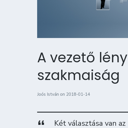
A vezető lén
szakmaiság
Joós István
on
2018-01-14
Két választása van az