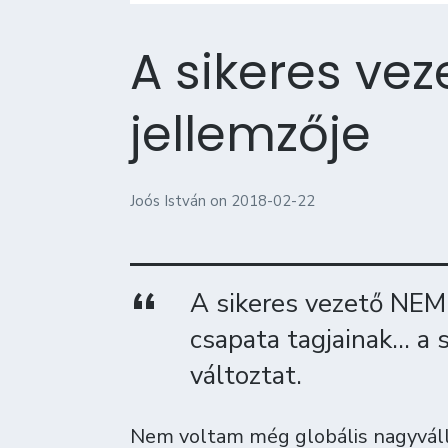
A sikeres ve
jellemzője
Joós István
on
2018-02-22
A sikeres vezető NEM 
csapata tagjainak… a s
változtat.
Nem voltam még globális nagyváll