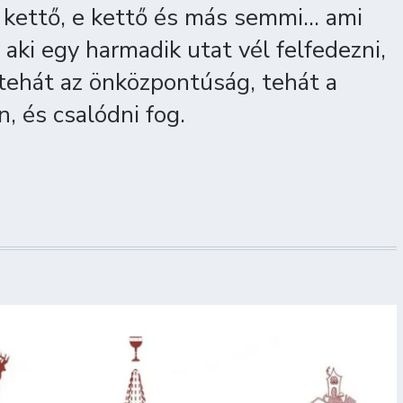
 a kettő, e kettő és más semmi… ami
y aki egy harmadik utat vél felfedezni,
 tehát az önközpontúság, tehát a
, és csalódni fog.