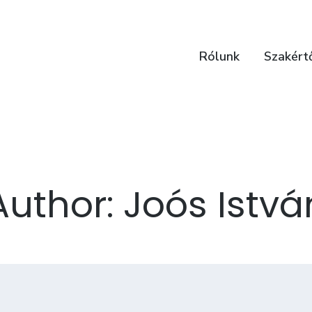
Rólunk
Szakért
Author: Joós Istvá