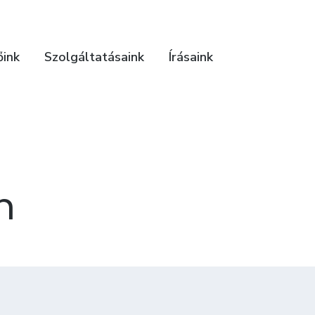
őink
Szolgáltatásaink
Írásaink
n