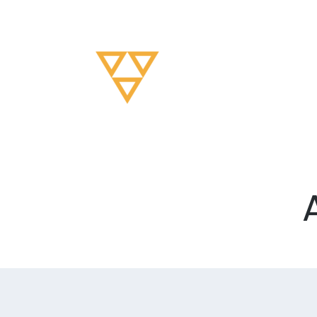
Org Yoga Consulting
A Siker Útja Korszakos