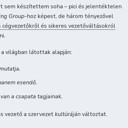
 sem készítettem soha – pici és jelentéktelen
ing Group
-hoz képest, de három tényezővel
s cégvezetőkről és sikeres vezetőváltásokról
i.
 a világban látottak alapján:
 mutatja.
 hanem esendő.
 van a csapata tagjainak.
s vezető a szervezet
kultúráján
változtat.