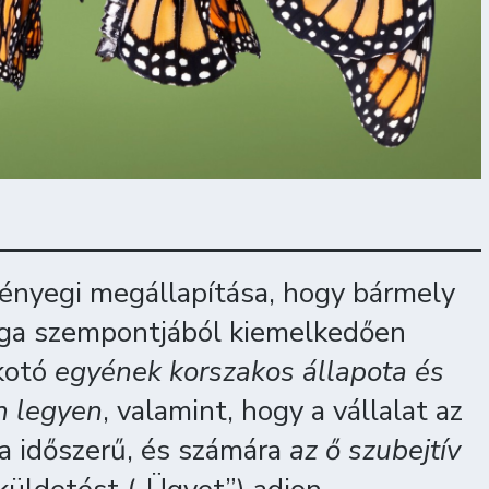
ényegi megállapítása, hogy bármely
ga szempontjából kiemelkedően
lkotó
egyének korszakos állapota és
n legyen
, valamint, hogy a vállalat az
a időszerű, és számára
az ő szubejtív