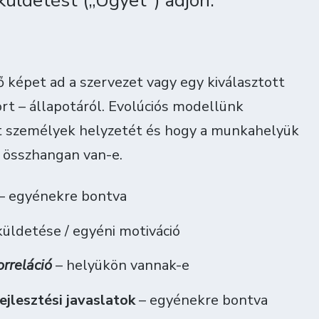
küldetést („Ügyet”) adjon.
épet ad a szervezet vagy egy kiválasztott
ort – állapotáról. Evolúciós modellünk
tt személyek helyzetét és hogy a munkahelyük
 összhangan van-e.
– egyénekre bontva
küldetése / egyéni motiváció
rreláció
– helyükön vannak-e
jlesztési javaslatok
– egyénekre bontva