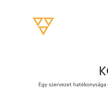
Org Yoga Consulting
A Siker Útja Korszakos
K
Egy szervezet hatékonysága 