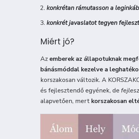
konkrétan rámutasson a leginkáb
konkrét javaslatot tegyen fejleszt
Miért jó?
Az
emberek
az állapotuknak megf
bánásmóddal kezelve a leghaték
korszakosan változik. A KORSZAKO
és fejlesztendő egyének, de
fejles
alapvetően, mert
korszakosan elté