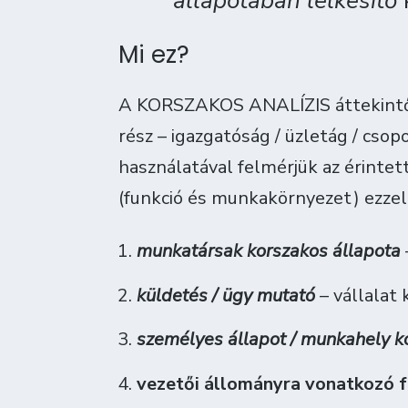
állapotában lelkesítő
Mi ez?
A KORSZAKOS ANALÍZIS áttekintő k
rész – igazgatóság / üzletág / csop
használatával felmérjük az érinte
(funkció és munkakörnyezet) ezzel
munkatársak korszakos állapota
küldetés / ügy mutató
– vállalat 
személyes állapot / munkahely ko
vezetői állományra vonatkozó fe