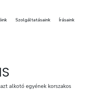
őink
Szolgáltatásaink
Írásaink
IS
azt alkotó egyének korszakos