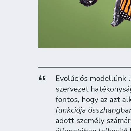
Evolúciós modellünk l
szervezet hatékonysá
fontos, hogy az azt a
funkciója összhangba
adott személy számár