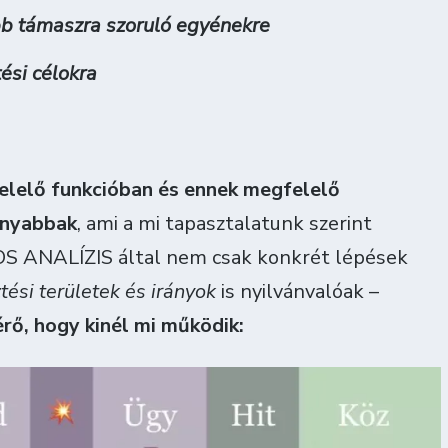
b támaszra szoruló egyénekre
ési célokra
elelő funkcióban és ennek megfelelő
onyabbak
, ami a mi tapasztalatunk szerint
S ANALÍZIS által nem csak konkrét lépések
ztési területek és irányok
is nyilvánvalóak –
rő, hogy kinél mi működik: