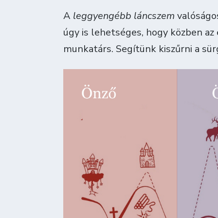
A
leggyengébb láncszem
valóságos
úgy is lehetséges, hogy közben a
munkatárs. Segítünk kiszűrni a sü