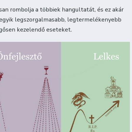
an rombolja a többiek hangultatát, és ez akár
z egyik legszorgalmasabb, legtermelékenyebb
rgősen kezelendő eseteket.